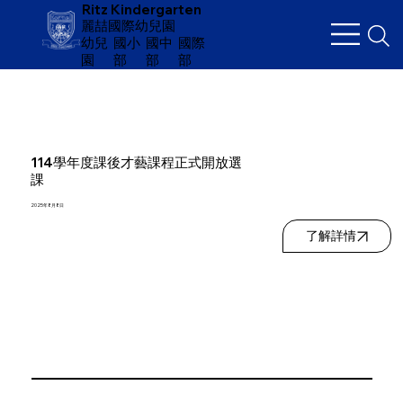
Ritz Kindergarten
麗喆國際幼兒園
幼兒
​國小
國中
國際
園
部
部
部
114學年度課後才藝課程正式開放選
課
2025年8月8日
了解詳情