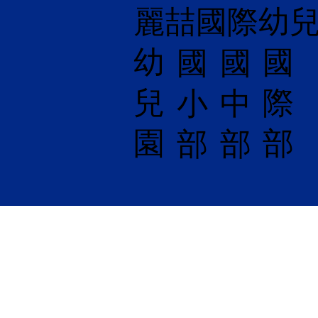
麗喆國際幼
幼
國
​國
國
兒
際
小
中
園
部
部
部