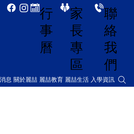
家
聯
行
長
絡
事
專
我
曆
區
們
消息
關於麗喆
麗喆教育
麗喆生活
入學資訊