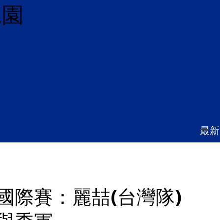
兒園
最新
CT國際賽：麗喆(台灣隊)