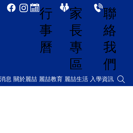
家
聯
行
長
絡
事
專
我
曆
區
們
消息
關於麗喆
麗喆教育
麗喆生活
入學資訊