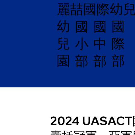
麗喆國際幼
幼
國
​國
國
兒
際
小
中
園
部
部
部
2024 UASA