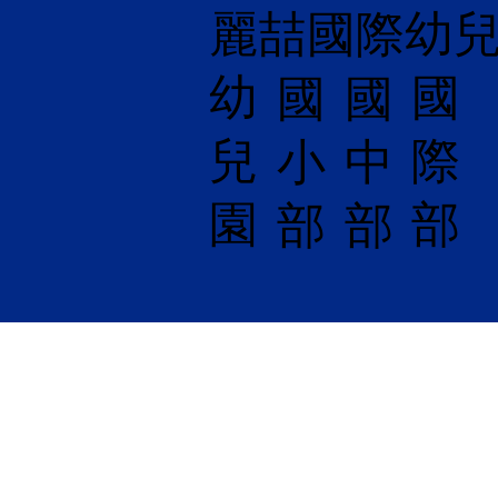
麗喆國際幼
幼
國
​國
國
兒
際
小
中
園
部
部
部