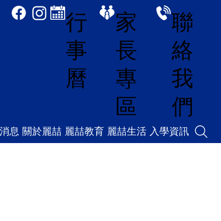
家
聯
行
長
絡
事
專
我
曆
區
們
消息
關於麗喆
麗喆教育
麗喆生活
入學資訊