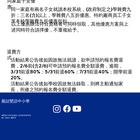
同家庭子女優
惠
​同一家庭有兩名子女就讀本校系統，(政府制定之)學雜費九
折；三名(含)以上，學雜費八五折優惠。特約廠商員工子女
享本校學雜費九折優惠折扣。
以上優惠辦法符合資格者可同時領取，其他優惠方案與上
述同時符合請擇優，不重複給予。
退費方
式
​活動結果公告後如因故無法就讀，欲申請預約報名費退
費，2/6前(含2/6)可申請預約報名費全額退費，逾期，
3/31前退80%；5/31前退60%；7/31前退40%；開學前退
20%。
活動結果公告後如學校因故無法錄取，則將主動通知家
長，所繳之預約報名費全額退費。
麗喆雙語中小學
407臺中市西屯區國安二路242巷199號
04 - 2461 - 3099