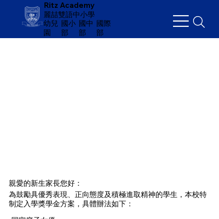
Ritz Academy
麗喆雙語中小學
幼兒
​國小
國中
國際
園
部
部
部
​親愛的新生家長您好：
​為鼓勵具優秀表現、正向態度及積極進取精神的學生，本校特
制定入學獎學金方案，具體辦法如下：