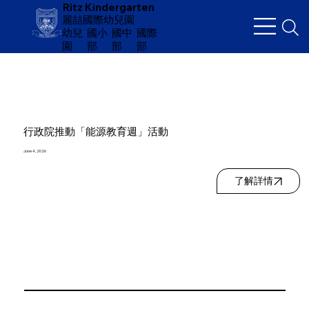
Ritz Kindergarten
麗喆國際幼兒園
幼兒
​國小
國中
國際
園
部
部
部
行政院推動「能源教育週」活動
June 4, 2026
了解詳情