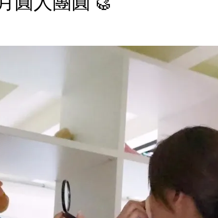
圓人團圓 🥮