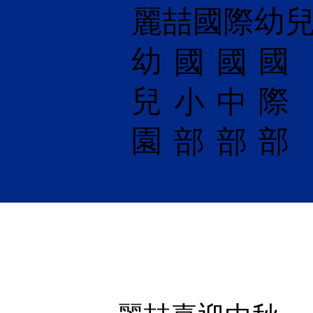
麗喆國際幼
幼
國
​國
國
兒
際
小
中
園
部
部
部