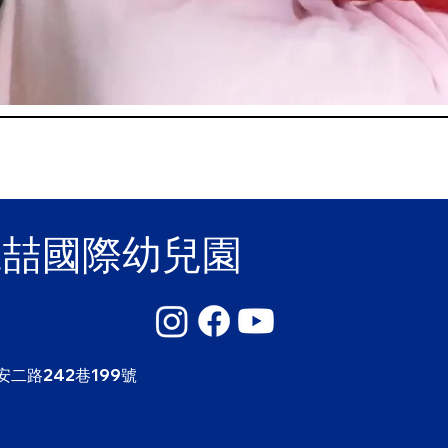
麗喆國際幼兒園
安二路242巷199號