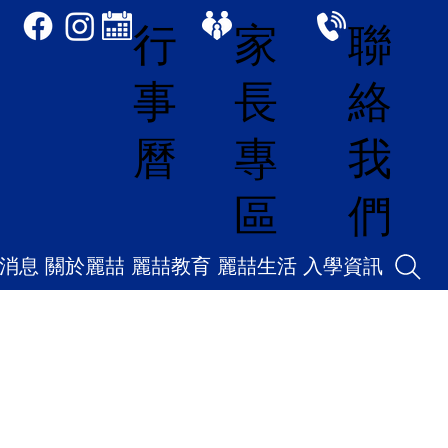
家
聯
行
長
絡
事
專
我
曆
區
們
消息
關於麗喆
麗喆教育
麗喆生活
入學資訊