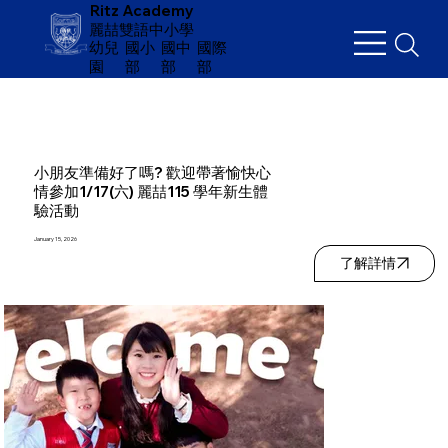
Ritz Academy
麗喆雙語中小學
幼兒
​國小
國中
國際
園
部
部
部
小朋友準備好了嗎? 歡迎帶著愉快心
情參加1/17(六) 麗喆115 學年新生體
驗活動
January 15, 2026
了解詳情