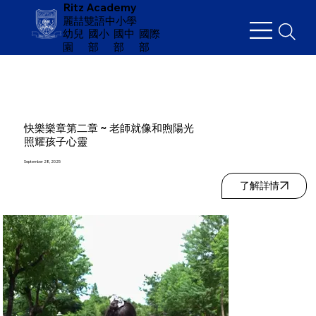
Ritz Academy
麗喆雙語中小學
幼兒
​國小
國中
國際
園
部
部
部
快樂樂章第二章 ~ 老師就像和煦陽光
照耀孩子心靈
September 28, 2025
了解詳情