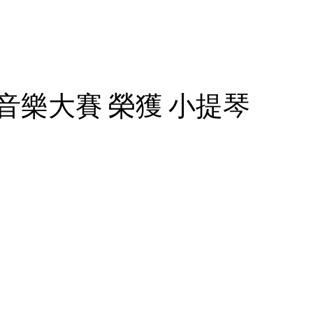
音樂大賽 榮獲 小提琴