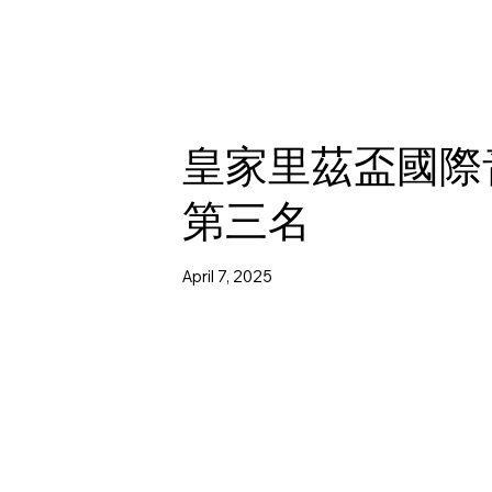
皇家里茲盃國際
第三名
April 7, 2025