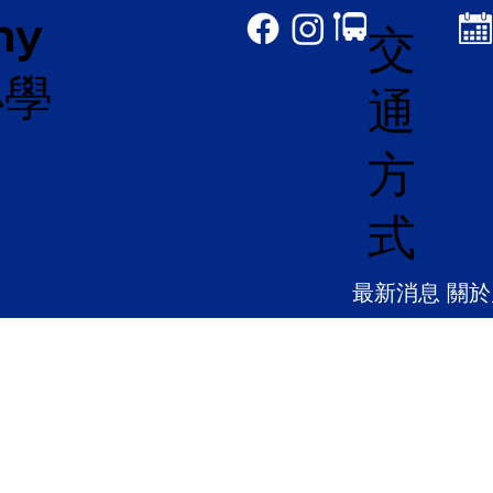
my
交
小學
通
方
式
最新消息
關於