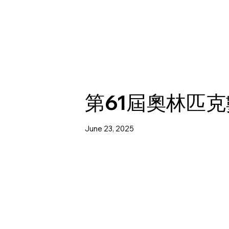
第61屆奧林匹克
June 23, 2025