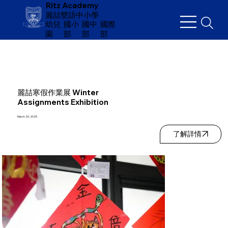
Ritz Academy
麗喆雙語中小學
幼兒
​國小
國中
國際
園
部
部
部
麗喆寒假作業展 Winter
Assignments Exhibition
March 20, 2025
了解詳情