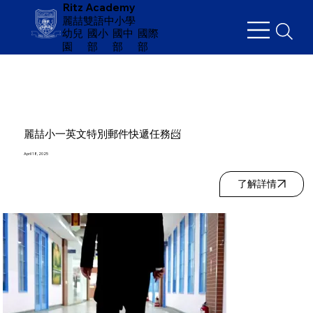
Ritz Academy
麗喆雙語中小學
幼兒
​國小
國中
國際
園
部
部
部
麗喆小一英文特別郵件快遞任務📨
April 18, 2025
了解詳情