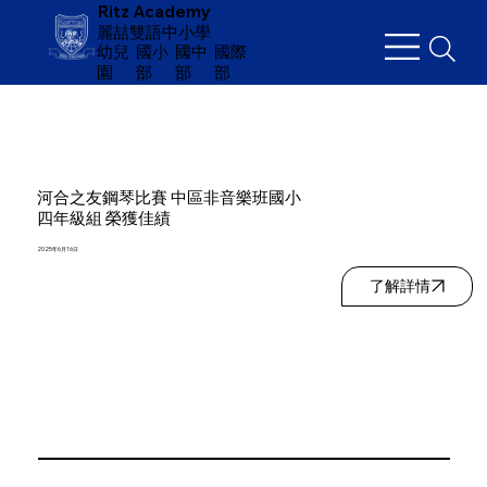
Ritz Academy
麗喆雙語中小學
幼兒
​國小
國中
國際
園
部
部
部
河合之友鋼琴比賽 中區非音樂班國小
四年級組 榮獲佳績
2025年6月16日
了解詳情