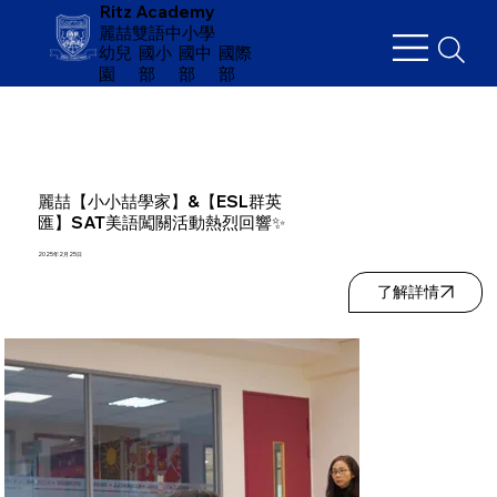
Ritz Academy
麗喆雙語中小學
幼兒
​國小
國中
國際
園
部
部
部
麗喆【小小喆學家】&【ESL群英
匯】SAT美語闖關活動熱烈回響✨
2025年2月25日
了解詳情