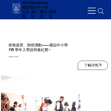
Ritz Academy
麗喆雙語中小學
幼兒
​國小
國中
國際
園
部
部
部
座無虛席、熱情湧動——麗喆中小學
115 學年入學說明會紀實✨
2025年12月8日
了解詳情