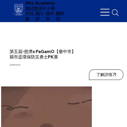
Ritz Academy
麗喆雙語中小學
幼兒
​國小
國中
國際
園
部
部
部
第五屆-慈濟x PaGamO【臺中市】
縣市盃環保防災勇士PK賽
2025年10月7日
了解詳情