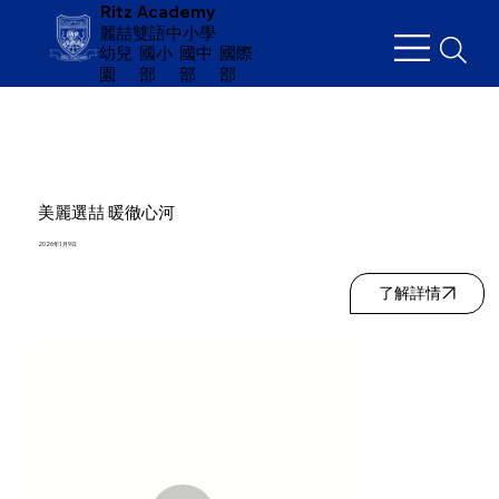
Ritz Academy
麗喆雙語中小學
幼兒
​國小
國中
國際
園
部
部
部
美麗選喆 暖徹心河
2026年1月9日
了解詳情