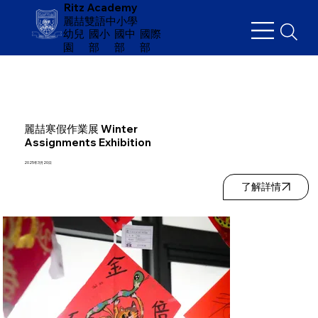
Ritz Academy
麗喆雙語中小學
幼兒
​國小
國中
國際
園
部
部
部
麗喆寒假作業展 Winter
Assignments Exhibition
2025年3月20日
了解詳情