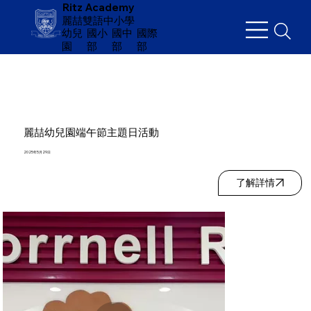
Ritz Academy
麗喆雙語中小學
幼兒
​國小
國中
國際
園
部
部
部
麗喆幼兒園端午節主題日活動
2025年5月29日
了解詳情