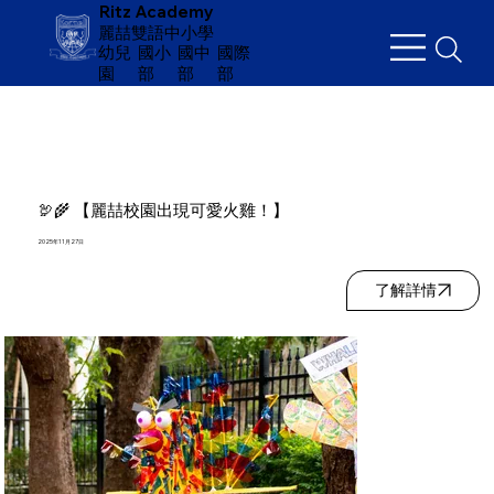
Ritz Academy
麗喆雙語中小學
幼兒
​國小
國中
國際
園
部
部
部
🦃🌾 【麗喆校園出現可愛火雞！】
2025年11月27日
了解詳情