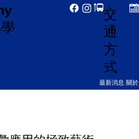
my
交
小學
通
方
式
最新消息
關於