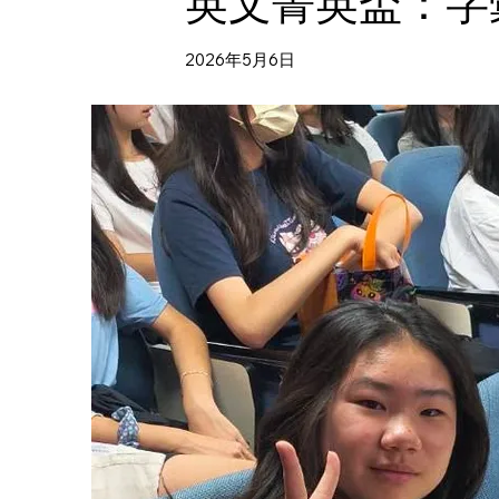
英文菁英盃：字
2026年5月6日