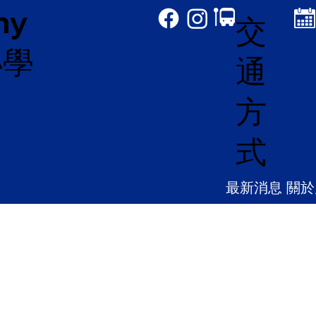
my
交
小學
通
方
式
最新消息
關於