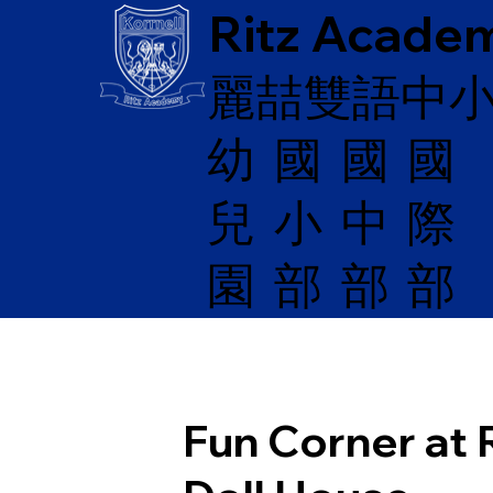
Ritz Acade
麗喆雙語中
幼
國
​國
國
兒
際
小
中
園
部
部
部
Fun Corner at 