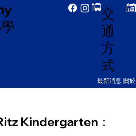
my
交
小學
通
方
式
最新消息
關於
Ritz Kindergarten：