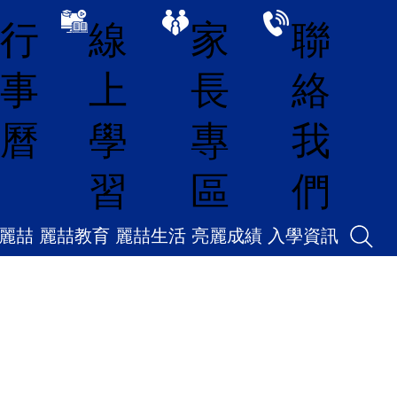
線
家
聯
行
上
長
絡
事
學
專
我
曆
習
區
們
麗喆
麗喆教育
麗喆生活
亮麗成績
入學資訊