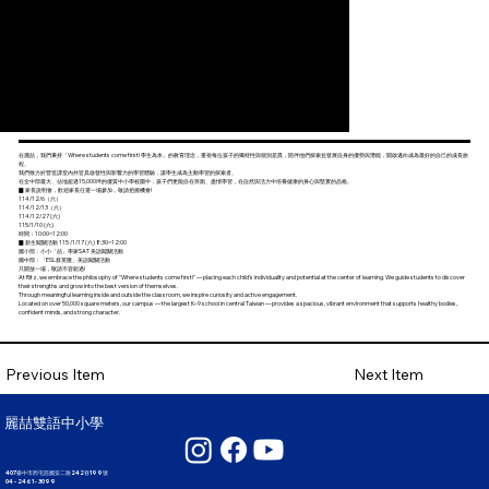
在麗喆，我們秉持「Where students come first! 學生為本」的教育理念，重視每位孩子的獨特性與個別差異，陪伴他們探索並發展自身的優勢與潛能，開啟邁向成為最好的自己的成長旅
程。
我們致力於營造課堂內外皆具啟發性與影響力的學習體驗，讓學生成為主動學習的探索者。
在全中部最大、佔地超過15,000坪的優質中小學校園中，孩子們更能自在奔跑、盡情學習，在自然與活力中培養健康的身心與堅實的品格。
▉ 家長說明會，歡迎家長任選一場參加，敬請把握機會!
114/12/6（六）
114/12/13（六）
114/12/27 (六)
115/1/10 (六)
時間：10:00~12:00
▉ 新生闖關活動 115 /1/17 (六) 8:30~12:00
國小部：小小「喆」學家SAT 美語闖關活動
國中部：「ESL群英匯」美語闖關活動
只開放一場，敬請不容錯過!
At Ritz, we embrace the philosophy of "Where students come first!" — placing each child’s individuality and potential at the center of learning. We guide students to discover
their strengths and grow into the best version of themselves.
Through meaningful learning inside and outside the classroom, we inspire curiosity and active engagement.
Located on over 50,000 square meters, our campus — the largest K–9 school in central Taiwan — provides a spacious, vibrant environment that supports healthy bodies,
confident minds, and strong character.
Next Item
Previous Item
麗喆雙語中小學
407臺中市西屯區國安二路242巷199號
04 - 2461 - 3099