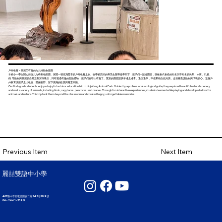
戶外教育 – 美麗又有趣的九九峰動物樂園
本校小一學生開心前往九九峰動物樂園，展開一場充滿驚喜的戶外教育之旅。在學校安排的專業生態導遊帶領下，孩子們一踏進園區，就被各式各樣的知名與不知名的鳥類、水豚、孔雀、
鶴..等動物與美麗的自然景觀深深吸引，同時透過有趣的互動體驗，孩子們直呼太有趣了。寬廣的園區讓孩子邊走邊看、邊玩邊學，不僅累積自然知識，也培養愛護動物與環境的心。這趟戶
外教育讓孩子走出教室、開拓視野，留下滿滿的歡笑與難忘回憶。
Our first-grade students enjoyed a joyful outdoor education trip to Jiujiufeng Animal Park. Guided by a professional ecological guide, they explored beautiful natural scenery
and met a variety of animals, including birds, capybaras, peacocks, and cranes. Through fun interactive experiences, students learned while playing and developed a love for
animals and nature. This trip took them beyond the classroom and created happy, unforgettable memories.
Next Item
Previous Item
麗喆雙語中小學
407臺中市西屯區國安二路242巷199號
04 - 2461 - 3099