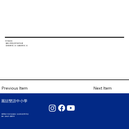
404黃苡瑄
國民小學英文單字拼字比賽
區域初賽 第二名 / 全國決賽 第二名
Next Item
Previous Item
麗喆雙語中小學
407臺中市西屯區國安二路242巷199號
04 - 2461 - 3099