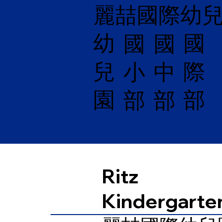
麗喆國際幼
幼
國
​國
國
兒
際
小
中
園
部
部
部
Ritz
Kindergarte