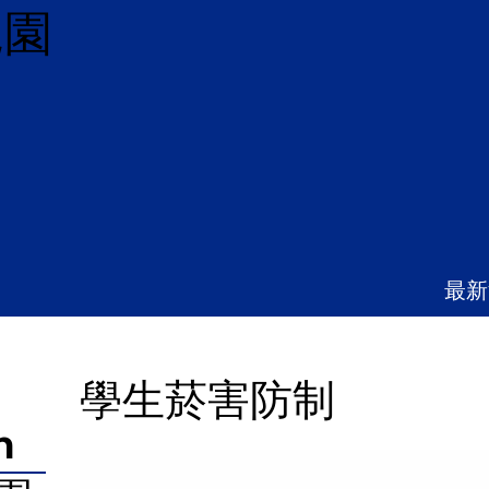
兒園
最新
學生菸害防制
n