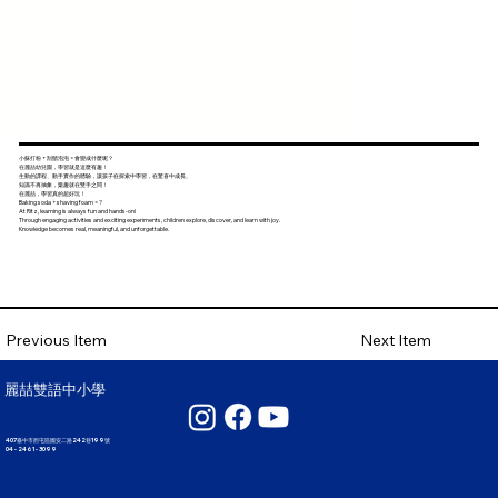
小蘇打粉 + 刮鬍泡泡 = 會變成什麼呢？
在麗喆幼兒園，學習就是這麼有趣！
生動的課程、動手實作的體驗，讓孩子在探索中學習，在驚喜中成長。
知識不再抽象，樂趣就在雙手之間！
在麗喆，學習真的超好玩！
Baking soda + shaving foam = ?
At Ritz, learning is always fun and hands-on!
Through engaging activities and exciting experiments, children explore, discover, and learn with joy.
Knowledge becomes real, meaningful, and unforgettable.
Next Item
Previous Item
麗喆雙語中小學
407臺中市西屯區國安二路242巷199號
04 - 2461 - 3099