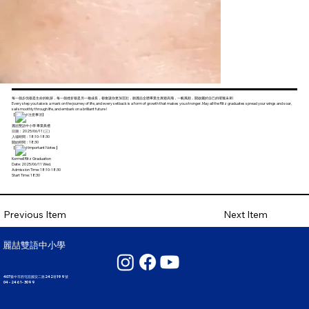
每一個步伐都是生命的軌跡，每一個挫折都是另一種成長，都會讓你更加茁壯，願麗喆全體畢業生展翅高飛，一帆風順，開啟屬於自己的璀璨未來!
Every step you take is a mark on the journey of life, and every setback is a form of growth that makes you stronger. May all the Ritz graduates spread your wings and soar,
sail smoothly through life, and embark on a brilliant future !
【
注意事項】
麗喆雙語中小學 畢業典禮
日期：2025/06/11 (三)
入場時間：18:10-18:30
開始時間：18:30
【
Important Notes】
Korrnell Ritz Graduation
Date: 2025/06/11 Wed.
Admission Time: 18:10-18:30
Start Time: 18:30
Next Item
Previous Item
麗喆雙語中小學
407臺中市西屯區國安二路242巷199號
04 - 2461 - 3099