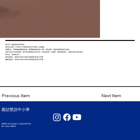
勇士們！熱血集結時刻到啦！
第五屆-慈濟 Ｘ PaGmO【環保防災勇士PK賽】正式開跑。
跨國對決，爭奪國家榮耀超刺激，總獎勵價值超過110萬，邊玩邊學，輕鬆掌握環保防災知識。
身為 PaGmO 經典電競，新手老玩家都必須 join 吧！不論你是第一次挑戰，還是歷屆勇士，這舞台都等你來征戰！
即日起，熱血報名中！
縣市盃報名：
慈濟xPaGamO第五屆環保防災勇士PK賽
國際盃報名：
慈濟xPaGamO第五屆環保防災勇士PK賽
Next Item
Previous Item
麗喆雙語中小學
407臺中市西屯區國安二路242巷199號
04 - 2461 - 3099