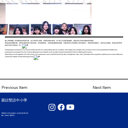
繼上學期獎勵了表現優異的班級學生後，孩子受到莫大鼓舞，學校更加擴大辦理，包下更大五星級電影廳院，讓更多孩子因表現優異受到獎賞。
透過這樣的獎勵活動，讓學生感受到努力會有收穫，表現會被看見。也藉由集體觀影的經驗，培養他們的公民素養與人際互動能力，增進班級的凝聚力。相信這次的經驗，會成為他們學習
旅程中美好又難忘的一頁。
Following last semester’s successful reward activity for outstanding classes, students were deeply encouraged. This semester, the school expanded the initiative by
booking an even larger five-star cinema, allowing more students to be recognized and rewarded for their excellent performance.
Watching a movie together not only fosters civic awareness and social interaction but also strengthens class unity. We believe this experience will become a memorable and
cherished chapter in their learning journey.
Next Item
Previous Item
麗喆雙語中小學
407臺中市西屯區國安二路242巷199號
04 - 2461 - 3099