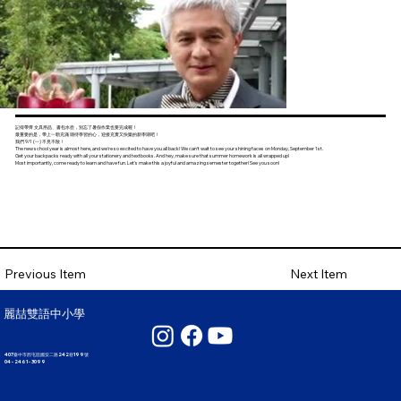
記得帶齊 文具用品、書包水壺，別忘了暑假作業也要完成喔！
最重要的是，帶上一顆充滿 期待學習的心，迎接充實又快樂的新學期吧！
我們 9/1 (一) 不見不散！
The new school year is almost here, and we're so excited to have you all back! We can't wait to see your shining faces on Monday, September 1st.
Get your backpacks ready with all your stationery and textbooks. And hey, make sure that summer homework is all wrapped up!
Most importantly, come ready to learn and have fun. Let's make this a joyful and amazing semester together! See you soon!
Next Item
Previous Item
麗喆雙語中小學
407臺中市西屯區國安二路242巷199號
04 - 2461 - 3099