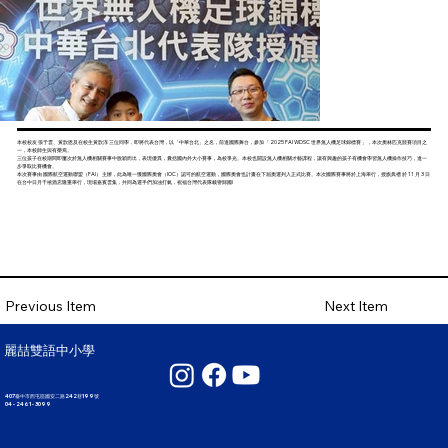
本校校友 張于雲、黃歆恩及在校生黃歆淳 三位同學，即將代表台灣，以「中華台北」之名，前進國際舞台，參加「 2025 FAI WDSC 世界無人機足球錦標賽 」，本次奧林匹克競賽項目之
一，本校師生與有榮焉。
三位孩子在校期間即屢次於無人機相關賽事中脫穎而出，表現優異，囊括國內外大小賽事，為校爭光。本校也開設無人機相關才藝課程，讓有興趣的孩子有機會學習無人機操作技巧，進一
步爭取比賽機會。
本次賽事由 國際航空運動聯盟（FAI） 主辦，此為唯一獲國際奧會（IOC）認可的航空運動，國際奧會也計畫在下屆奧運列入正式比賽。本次國際賽事將於上海舉行，授旗典禮 於 11 月 3 日
在台中日月千禧酒店隆重舉行，現場嘉賓雲集，共同為選手們加油打氣，祝福台灣代表隊載譽歸國!
Next Item
Previous Item
麗喆雙語中小學
407臺中市西屯區國安二路242巷199號
04 - 2461 - 3099