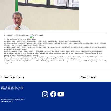
113 學年麗喆「10年韶光」靜態成果展 開鑼了
(5/26-5/28)
Ritz Year End Achievement Exhibition of 2024-2025
本校每年將近尾聲時，都會舉行「動態、靜態學習成果展」，今天蕭百凱校長在開幕致詞後，為以「10年韶光」為題的靜態成果展揭開序幕。
本次靜態成果展，展示了同學們在過去一段時間內所完成的各項作業。這些作業不僅展現了大家對知識的掌握和運用，也展示了大家在學習過程中的創新思維和獨特見解。每一份作品都能
呈現同學們「雙語﹑童創﹑續想」的結晶，是他們智慧和才華的具體呈現。
靜態成果展不僅僅是一個展示平台，更是一個互相學習和交流的機會。在這裡，我們可以看到不同學科、不同年級的同學們在作業中所展現的創造力和求知欲望。這些作品中蘊含的創新思
維和獨特見解，無不讓人感到驚喜和欣慰。
我們將在禮堂展開為期3天的展覽，今年還特別新增了「小小雙語解說員」為各班作品介紹及導覽，希望同學們常常能來這裡觀摩學習，也希望家長蒞臨指教，給孩子們讚嘆與鼓勵。
Our school hosts an annual exhibition showcasing students' achievements before the academic year ends. This year's static exhibition, "A Decade As Light" displays
students' innovative and creative works across subjects.
Beyond being a showcase, the exhibition is also an opportunity for learning and exchange. Here, visitors can observe the creativity and curiosity exhibited by students across
different subjects and grade levels. The innovative ideas and unique insights embedded in these assignments are truly inspiring.
Held in the auditorium for three days, it features a new "Junior Guides" program to lead tours. Students and parents are encouraged to visit, fostering learning and community
engagement.
Next Item
Previous Item
麗喆雙語中小學
407臺中市西屯區國安二路242巷199號
04 - 2461 - 3099