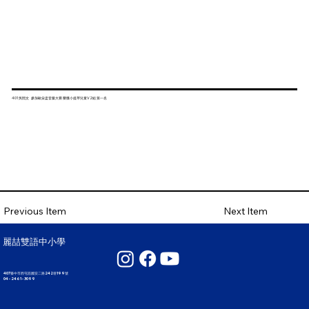
401吳熙文 參加歐朵盃音樂大賽 榮獲小提琴兒童V2組 第一名
Next Item
Previous Item
麗喆雙語中小學
407臺中市西屯區國安二路242巷199號
04 - 2461 - 3099