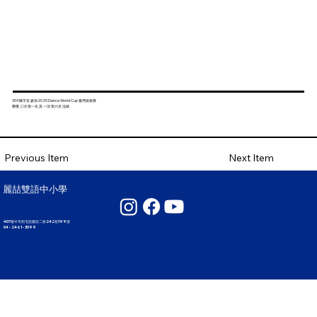
304陳芓安 參加2025 Dance World Cup 臺灣資格賽
榮獲 三項 第一名 及 一項 第六名 佳績
Next Item
Previous Item
麗喆雙語中小學
407臺中市西屯區國安二路242巷199號
04 - 2461 - 3099