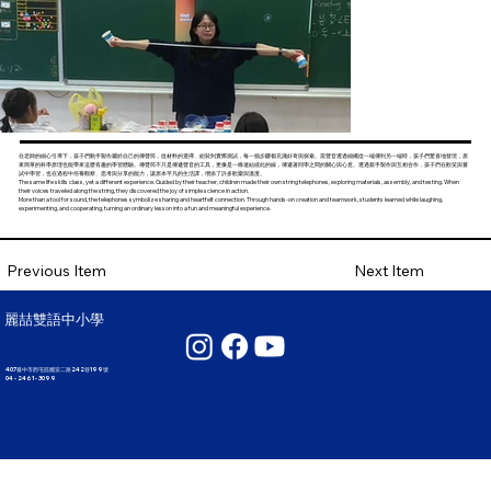
在老師的細心引導下，孩子們動手製作屬於自己的傳聲筒，從材料的選擇、組裝到實際測試，每一個步驟都充滿好奇與探索。當聲音透過細繩從一端傳到另一端時，孩子們驚喜地發現，原
來簡單的科學原理也能帶來這麼有趣的學習體驗。傳聲筒不只是傳遞聲音的工具，更像是一條連結彼此的線，傳遞著同學之間的關心與心意。透過親手製作與互相合作，孩子們在歡笑與嘗
試中學習，也在過程中培養觀察、思考與分享的能力，讓原本平凡的生活課，增添了許多歡樂與溫度。
The same life skills class, yet a different experience. Guided by their teacher, children made their own string telephones, exploring materials, assembly, and testing. When
their voices traveled along the string, they discovered the joy of simple science in action.
More than a tool for sound, the telephones symbolize sharing and heartfelt connection. Through hands-on creation and teamwork, students learned while laughing,
experimenting, and cooperating, turning an ordinary lesson into a fun and meaningful experience.
Next Item
Previous Item
麗喆雙語中小學
407臺中市西屯區國安二路242巷199號
04 - 2461 - 3099