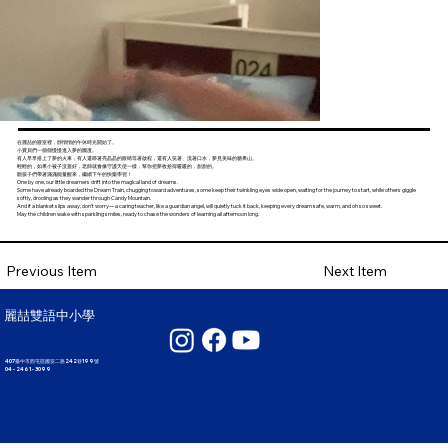
在麗喆的寢室裡，靜悄悄的午休時光開始了。
小寶貝們一個個慢慢進入夢的國度。
有人早早搭上了夢的火車，有人還睜著亮晶晶的眼睛等著啟程，還有人笑著、流著口水，夢見美味的糖果山。
輕輕的，如果小被子沒蓋好，老師就會像守護天使一樣，幫你把夢收拾得暖暖的，甜甜的。
願孩子們帶著滿滿能量醒來，繼續下午的快樂學習！
One by one, our little dreamers drift into the magical land of dreams.
Some have already boarded the Dream Train, chugging toward adventures, some keep their twinkling eyes wide open, waiting for the journey to start, while others giggle
softly, drooling as they wander through Candy Mountain.
And if a blanket slips away, don’t worry— a caring teacher, like a guardian angel, will quietly tuck it back, keeping every dream safe, warm, and oh so sweet.
May the children wake with sparkling smiles, ready to chase the wonders of learning all afternoon long.
Next Item
Previous Item
麗喆雙語中小學
407臺中市西屯區國安二路242巷199號
04 - 2461 - 3099