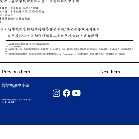
一、依據教育部國民及學前教育署115年1月9日臺教國署體字第
1150002725號函辦理。
二、旅遊時做好防蚊措施、自流行國家返國後應自主健康監測14天，如出現發燒、頭痛、後眼窩痛、肌肉痛、關節痛及出疹等疑似症狀，應儘速就醫並主動告知旅遊史，以利醫師診斷及治
療。
三、有關登革熱防疫等相關資訊，可逕至衛生福利部疾病管制署全球資訊網（http：//
www.cdc.gov.tw
）查閱或下載運用；或撥免付費防疫專線1922(或0800-001922)洽詢。
Next Item
Previous Item
麗喆雙語中小學
407臺中市西屯區國安二路242巷199號
04 - 2461 - 3099