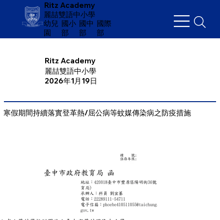
Ritz Academy
麗喆雙語中小學
幼兒
​國小
國中
國際
園
部
部
部
Ritz Academy
麗喆雙語中小學
2026年1月19日
寒假期間持續落實登革熱/屈公病等蚊媒傳染病之防疫措施