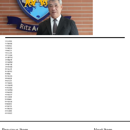
101許芮熙
102鐘采庭
103吳昀彤
104陳奕伶
105林芯卉
106王之穎
201王品絨
202鄭宇淇
203蕭妙聿
204楊喬茵
205童巧凝
206李奕慷
301張之秀
302姜羽芯
303陳璇
304張沂鈞
305張廷實
306許妘菲
401張庭瑄
402張鈞喬
403許斐然
404林季霆
405林宸熙
406張名岑
501洪晨曄
503梁毓軒
504侯向恩
505劉聖茁
601蘇芃瑄
602劉詩語
603王開晴
604何宛芯
Next Item
Previous Item