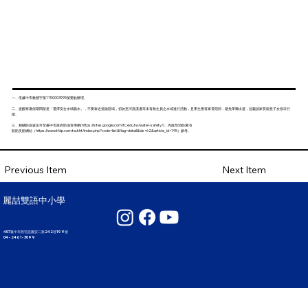
一、依據中市教體字第1150003995號要點辦理。
二、提醒寒暑假期間留意「選擇安全水域戲水」，不要靠近危險區域，切勿至河流溪邊等未有救生員之水域進行活動，且學生應有家長陪同，避免單獨出遊，並籲請家長留意子女假日行
蹤。
三、相關防溺資訊可至臺中市政府防溺宣導網(
https://sites.google.com/tc.edu.tw/water-safety/
)、內政部消防署消
防防災館網站（
https://www.tfdp.com.tw/cht/index.php?code=list&flag=detail&ids=62&article_id=195
）參考。
Next Item
Previous Item
麗喆雙語中小學
407臺中市西屯區國安二路242巷199號
04 - 2461 - 3099