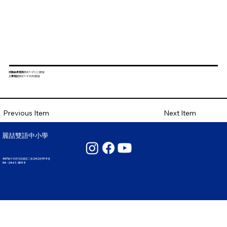
活動結果查詢
將於1/21(三)開放
入學登記
將於1/22(四)開放
Next Item
Previous Item
麗喆雙語中小學
407臺中市西屯區國安二路242巷199號
04 - 2461 - 3099