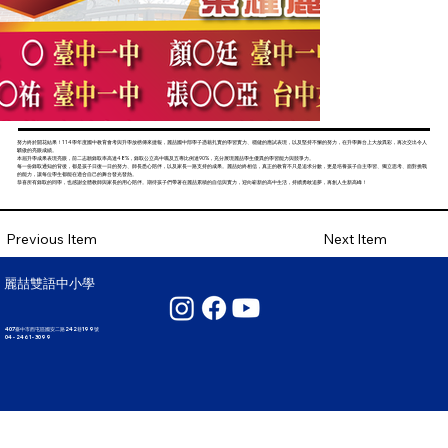
努力終於開花結果！114學年度國中教育會考與升學放榜傳來捷報，麗喆國中部學子憑藉扎實的學習實力、穩健的應試表現，以及堅持不懈的努力，在升學舞台上大放異彩，再次交出令人
驕傲的亮眼成績。
本屆升學成果表現亮眼，前二志願錄取率高達48%，錄取公立高中職及五專比例達90%，充分展現麗喆學生優異的學習能力與競爭力。
每一份錄取通知的背後，都是孩子日復一日的努力、師長悉心陪伴，以及家長一路支持的成果。麗喆始終相信，真正的教育不只是追求分數，更是培養孩子自主學習、獨立思考、面對挑戰
的能力，讓每位學生都能在適合自己的舞台發光發熱。
恭喜所有錄取的同學，也感謝全體教師與家長的用心陪伴。期待孩子們帶著在麗喆累積的自信與實力，迎向嶄新的高中生活，持續勇敢追夢，再創人生新高峰！
Next Item
Previous Item
麗喆雙語中小學
407臺中市西屯區國安二路242巷199號
04 - 2461 - 3099