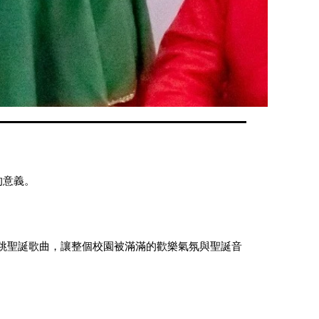
的意義。
字，並一起唱跳聖誕歌曲，讓整個校園被滿滿的歡樂氣氛與聖誕音