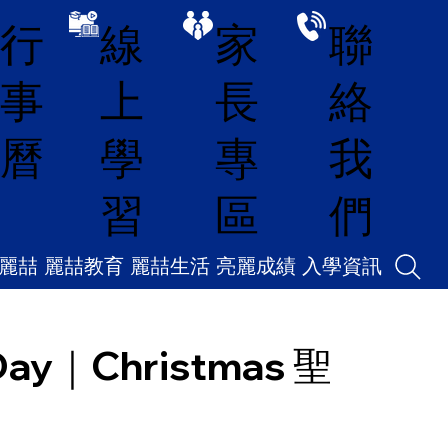
線
家
聯
行
上
長
絡
事
學
專
我
曆
習
區
們
麗喆
麗喆教育
麗喆生活
亮麗成績
入學資訊
y｜Christmas 聖