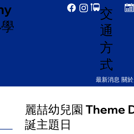
my
交
小學
通
方
式
最新消息
關於
麗喆幼兒園 Theme Da
誕主題日