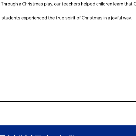
Through a Christmas play, our teachers helped children learn that C
 students experienced the true spirit of Christmas in a joyful way.