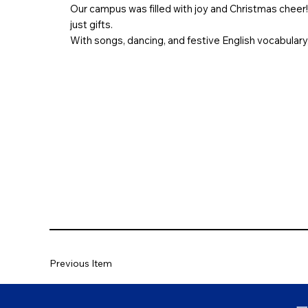
Our campus was filled with joy and Christmas cheer! 
just gifts.
With songs, dancing, and festive English vocabulary,
Previous Item