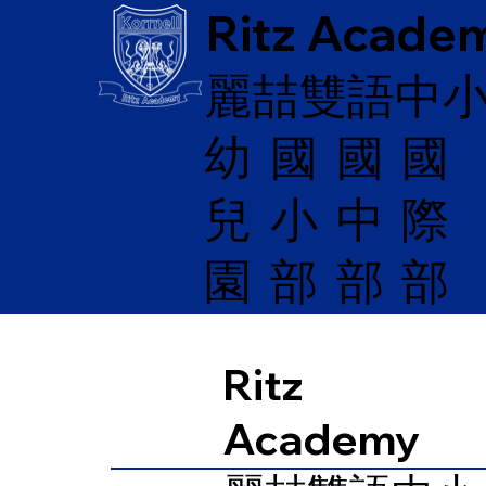
Ritz Acade
麗喆雙語中
幼
國
​國
國
兒
際
小
中
園
部
部
部
Ritz
Academy