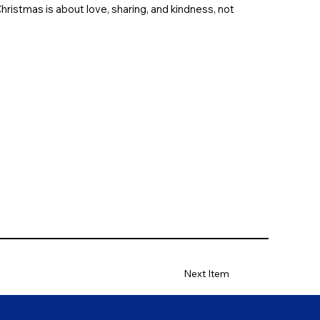
hristmas is about love, sharing, and kindness, not
Next Item