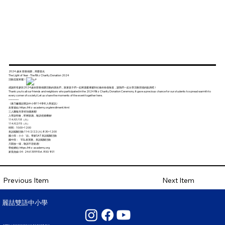
2024 歲末 慈善捐贈，用愛發光
The Light of Year - The Ritz Charity Donation 2024
活動花絮來囉！
感謝所有參與2024歲末慈善捐贈活動的朋友們，跟著孩子們一起將溫暖傳遞到社會的各個角落，讓我們一起分享活動現場的點滴吧！
Thank you to all our friends and neighbors who participated in the 2024 Ritz Charity Donation Ceremony. It gave a precious chance for our students to spread warmth to
every corner of society! Let us share the moments of the event together here.
————
《康乃薾麗喆雙語中小學114學年入學資訊》
友善連結:
https://ritz-academy.org/enrollment.html
三人團報另享特別優惠喔!
入學說明會，即將額滿，敬請把握機會!
114/01/18（六）
114/02/15（六）
時間：10:00~12:00
美語闖關活動 114/2/22 (六) 8:30~12:00
國小部：小小「喆」學家SAT 美語闖關活動
國中部：「ESL群英匯」美語闖關活動
只開放一場，敬請不容錯過!
學校網站:
https://ritz-academy.org
家長熱線: 04- 24613099 Ext. 800/ 801
Next Item
Previous Item
麗喆雙語中小學