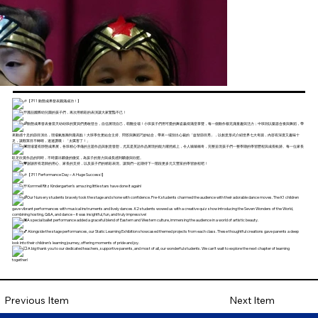
【7/11 動態成果發表圓滿成功！】
麗喆國際幼兒園的孩子們，再次用精彩的表演讓大家驚豔不已！
動態成果發表會當天幼幼班的寶貝們勇敢登台，自信展現自己，萌翻全場！小班孩子們用可愛的舞姿贏得滿堂掌聲，每一個動作都充滿童趣與活力；中班則以樂器合奏與舞蹈，帶
來動感十足的節目演出，現場氣氛嗨到最高點！大班學生更結合主持、問答與舞蹈巧妙結合，帶來一場別出心裁的「益智節目秀」，以創意形式介紹世界七大奇蹟，內容有深度又趣味十
足，讓觀眾目不轉睛，連連讚嘆：「太厲害了！」
現場還有靜態成果展，各班精心準備的主題作品與創意發想，尤其是英語作品展現的能力躍然紙上，令人嘖嘖稱奇，完整呈現孩子們一整學期的學習歷程與成長軌跡。每一位家長
駐足欣賞作品的同時，不時露出驕傲的微笑，為孩子的努力與成長感到驕傲與欣慰。
謝謝所有老師的用心、家長的支持，以及孩子們的精彩表現。讓我們一起期待下一階段更多元又豐富的學習旅程吧！
【7/11 Performance Day – A Huge Success!】
Korrrnell Ritz Kindergarten’s amazing little stars have done it again!
Our Nursery students bravely took the stage and shone with confidence. Pre-K students charmed the audience with their adorable dance moves. The K1 children
gave vibrant performances with musical instruments and lively dances. K2 students wowed us with a creative quiz show introducing the Seven Wonders of the World,
combining hosting, Q&A, and dance – it was insightful, fun, and truly impressive!
A special ballet performance added a graceful blend of Eastern and Western culture, immersing the audience in a world of artistic beauty.
Alongside the stage performances, our Static Learning Exhibition showcased themed projects from each class. These thoughtful creations gave parents a deep
look into their children’s learning journey, offering moments of pride and joy.
A big thank you to our dedicated teachers, supportive parents, and most of all, our wonderful students. We can’t wait to explore the next chapter of learning
together!
Next Item
Previous Item