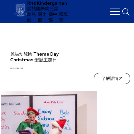
Ritz Kindergarten
麗喆國際幼兒園
幼兒
​國小
國中
國際
園
部
部
部
麗喆幼兒園 Theme Day｜
Christmas 聖誕主題日
2025年12月20日
了解詳情